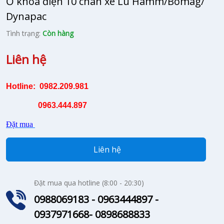
Ổ khóa điện 10 chân xe Lu Hamm/Bomag/
Dynapac
Tình trạng:
Còn hàng
Liên hệ
Hotline: 0982.209.981
0963.444.897
Đặt mua
Liên hệ
Đặt mua qua hotline (8:00 - 20:30)
0988069183 - 0963444897 -
0937971668- 0898688833