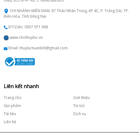
0982.955.974 - KD 5: 0898.688.833
CHI NHÁNH MIỀN NAM: 87 Thân Nhân Trung, KP 4C, P. Trảng Dài, TP.
Biên Hòa, Tỉnh Đồng Nai
ĐT/Zalo: 0937 971 668
www.chothuyluc.vn
Email: thuyluctuanlinh@gmail.com
Liên kết nhanh
Trang chủ
Giới thiệu
Sản phẩm
Tin tức
Tài liệu
Dịch vụ
Liên hệ