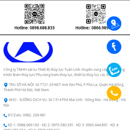
Hotline: 0898.688.833
Hotline:: 0866.989.981
Công ty TNHH vật tư Thiết Bị thủy lực Tuấn Linh chuyên cung cấp Máy công
trình/ Bơm thủy lực/ Phụ tùng bơm thủy lực, thiết bị thủy lực các loại.
TRỤ SỞ HÀ NỘI: Số TT21-29 KĐT mới Văn Phú, P.Phú La, Quận Hà Đông,
Thành Phố Hà Nội, Việt Nam
KHO - XƯỞNG DỊCH VỤ: Số 1314 Phố Mai Lĩnh - Đồng Mai - Hà Đông - Hà
Nội
ĐT/Zalo: 0982. 209.981
KD 1: 0988.069.183 - KD 2: 0975.580.391 - KD 3: 0963.444.897 - KD 4: