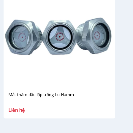
Mắt thăm dầu lắp trống Lu Hamm
Kí
Liên hệ
Li