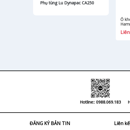
Phụ tùng Lu Dynapac CA250
Phụ tụng Lu Dynapac CA280
Ổ kh
Ham
Phụ tùng Lu Dynapac CA362
Liên
Phụ tùng Lu Dynapac CA30
Phụ tùng Lu Dynapac CA252
Phụ tùng Lu Dynapac CA302
Phụ tùng Lu Dynapac CA3500
Phụ tùng Lu Dynapac CA3600
Phụ tùng Lu Dynapac khác
Hotline:: 0988.069.183
H
Phụ Tùng Thủy Lực
Gioăng phớt
ĐĂNG KÝ BẢN TIN
Liên k