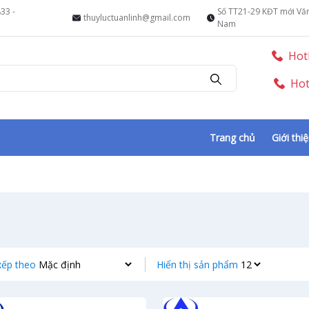
833
-
Số TT21-29 KĐT mới Văn
thuyluctuanlinh@gmail.com
Nam
Hotl
Hot
Trang chủ
Giới thi
xếp theo
Hiển thị sản phẩm