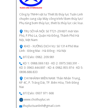
Công ty TNHH vật tư Thiết Bị thủy lực Tuấn Linh
chuyên cung cấp Máy công trình/ Bơm thủy lực/
Phụ tùng bơm thủy lực, thiết bị thủy lực các loại.
TRỤ SỞ HÀ NỘI: Số TT21-29 KĐT mới Văn
Phú, P.Phú La, Quận Hà Đông, Thành Phố Hà
Nội, Việt Nam
KHO - XƯỞNG DỊCH VỤ: Số 1314 Phố Mai
Lĩnh - Đồng Mai - Hà Đông - Hà Nội
ĐT/Zalo: 0982. 209.981
KD 1: 0988.069.183 - KD 2: 0975.580.391 -
KD 3: 0963.444.897 - KD 4: 0982.955.974 - KD 5:
0898.688.833
CHI NHÁNH MIỀN NAM: Thân Nhân Trung,
KP 4C, P. Trảng Dài, TP. Biên Hòa, Tỉnh Đồng
Nai
ĐT/Zalo: 0937 971 668
www.chothuyluc.vn
thuyluctuanlinh@gmail.com