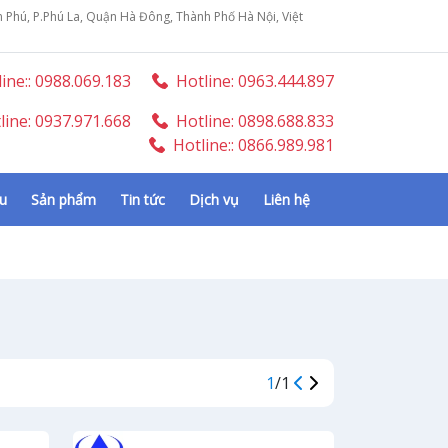
 Phú, P.Phú La, Quận Hà Đông, Thành Phố Hà Nội, Việt
ine:: 0988.069.183
Hotline: 0963.444.897
line: 0937.971.668
Hotline: 0898.688.833
Hotline:: 0866.989.981
ệu
Sản phẩm
Tin tức
Dịch vụ
Liên hệ
1
/
1