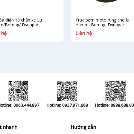
óa điện 10 chân xe Lu
Trục bơm moto rung cho lu
m/Bomag/ Dynapac
Hamm, Bomag, Dynapac
 hệ
Liên hệ
otline: 0963.444.897
Hotline: 0937.971.668
Hotline: 0898.688.8
ết nhanh
Hướng dẫn