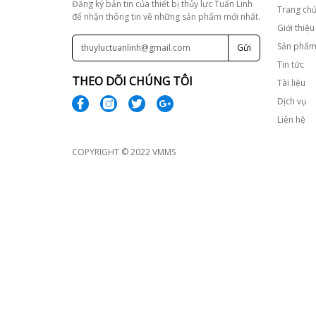
Đăng ký bản tin của thiết bị thủy lực Tuấn Linh
Trang ch
Dịch vụ sửa chữa Lu
để nhận thông tin về những sản phẩm mới nhất.
Giới thiệu
Sản phẩ
Gửi
Phụ tùng động cơ
Tin tức
THEO DÕI CHÚNG TÔI
Tài liệu
Động cơ Deutz
Dịch vụ
Động cơ Cummins
Liên hệ
Động cơ ISUZU
COPYRIGHT © 2022 VMMS
Turbo Mahle